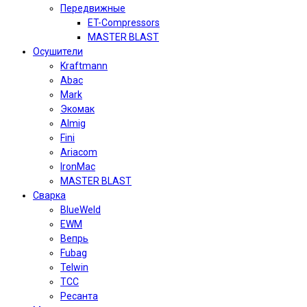
Передвижные
ET-Compressors
MASTER BLAST
Осушители
Kraftmann
Abac
Mark
Экомак
Almig
Fini
Ariacom
IronMac
MASTER BLAST
Сварка
BlueWeld
EWM
Вепрь
Fubag
Telwin
TCC
Ресанта