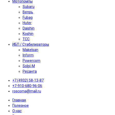
Мотопомпы
Subaru
Вепрь
Fubag
Huter
Daishin
Koshin
TCC
ИБП / Стабилизаторы
Makelsan
Inform
Powercom
Solpi-M
Ресанта
+7 (4932) 58-13-87
+7-910-680-96-06
roscoma@mail.ru
Главная
Полезное
О нас