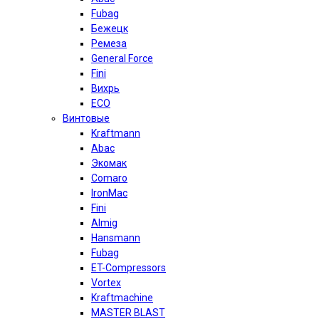
Fubag
Бежецк
Ремеза
General Force
Fini
Вихрь
ECO
Винтовые
Kraftmann
Abac
Экомак
Comaro
IronMac
Fini
Almig
Hansmann
Fubag
ET-Compressors
Vortex
Kraftmachine
MASTER BLAST