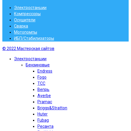
Электростанции
Компрессоры
Осушители
Сварка
Мотопомпы
ИБП/Стабилизаторы
© 2022 Мастерская сайтов
Электростанции
Бензиновые
Endress
Fogo
TCC
Вепрь
Ayerbe
Pramac
Briggs&Stratton
Huter
Fubag
Ресанта