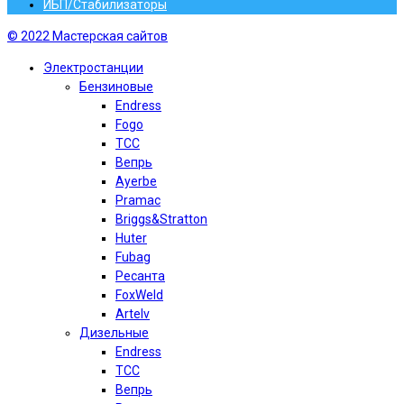
ИБП/Стабилизаторы
© 2022 Мастерская сайтов
Электростанции
Бензиновые
Endress
Fogo
TCC
Вепрь
Ayerbe
Pramac
Briggs&Stratton
Huter
Fubag
Ресанта
FoxWeld
Artelv
Дизельные
Endress
TCC
Вепрь