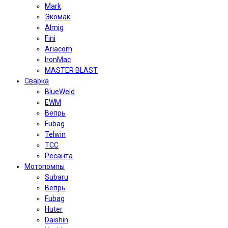
Mark
Экомак
Almig
Fini
Ariacom
IronMac
MASTER BLAST
Сварка
BlueWeld
EWM
Вепрь
Fubag
Telwin
TCC
Ресанта
Мотопомпы
Subaru
Вепрь
Fubag
Huter
Daishin