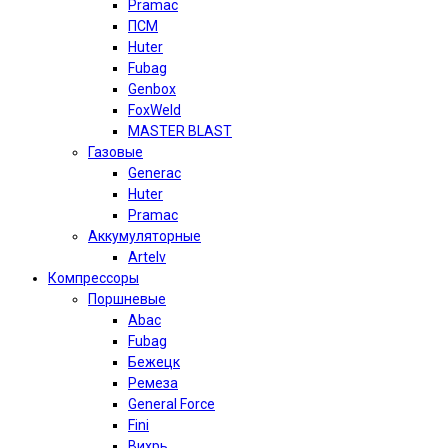
Pramac
ПСМ
Huter
Fubag
Genbox
FoxWeld
MASTER BLAST
Газовые
Generac
Huter
Pramac
Аккумуляторные
Artelv
Компрессоры
Поршневые
Abac
Fubag
Бежецк
Ремеза
General Force
Fini
Вихрь