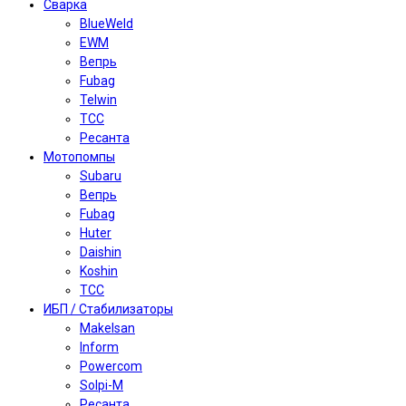
Сварка
BlueWeld
EWM
Вепрь
Fubag
Telwin
TCC
Ресанта
Мотопомпы
Subaru
Вепрь
Fubag
Huter
Daishin
Koshin
TCC
ИБП / Стабилизаторы
Makelsan
Inform
Powercom
Solpi-M
Ресанта