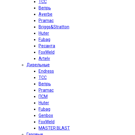
TCC
Вепрь
Ayerbe
Pramac
Briggs&Stratton
Huter
Fubag
Ресанта
FoxWeld
Artelv
Дизельные
Endress
TCC
Вепрь
Pramac
ПСМ
Huter
Fubag
Genbox
FoxWeld
MASTER BLAST
Газовые