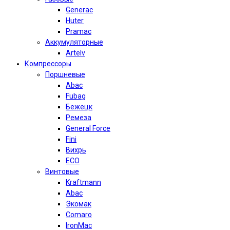
Generac
Huter
Pramac
Аккумуляторные
Artelv
Компрессоры
Поршневые
Abac
Fubag
Бежецк
Ремеза
General Force
Fini
Вихрь
ECO
Винтовые
Kraftmann
Abac
Экомак
Comaro
IronMac