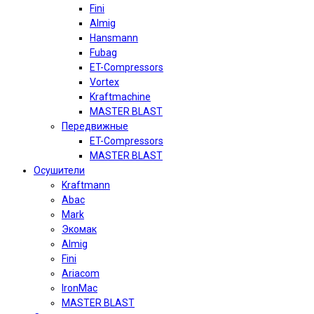
Fini
Almig
Hansmann
Fubag
ET-Compressors
Vortex
Kraftmachine
MASTER BLAST
Передвижные
ET-Compressors
MASTER BLAST
Осушители
Kraftmann
Abac
Mark
Экомак
Almig
Fini
Ariacom
IronMac
MASTER BLAST