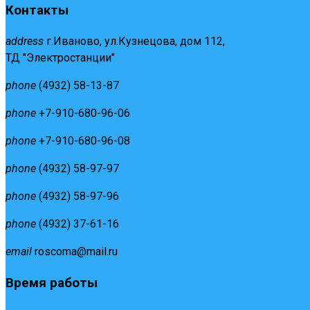
Контакты
address
г.Иваново, ул.Кузнецова, дом 112,
ТД "Электростанции"
phone
(4932) 58-13-87
phone
+7-910-680-96-06
phone
+7-910-680-96-08
phone
(4932) 58-97-97
phone
(4932) 58-97-96
phone
(4932) 37-61-16
email
roscoma@mail.ru
Время работы