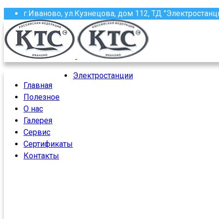
г.Иваново, ул.Кузнецова, дом 112, ТД "Электростанц
(4932) 58-13-87, 58-97-97, 58-97-96, 37-61-16
roscoma@mail.ru
Электростанции
Главная
Полезное
О нас
Галерея
Сервис
Сертификаты
Контакты