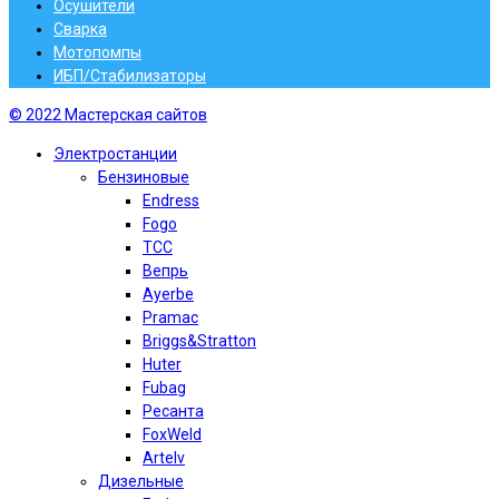
Осушители
Сварка
Мотопомпы
ИБП/Стабилизаторы
© 2022 Мастерская сайтов
Электростанции
Бензиновые
Endress
Fogo
TCC
Вепрь
Ayerbe
Pramac
Briggs&Stratton
Huter
Fubag
Ресанта
FoxWeld
Artelv
Дизельные