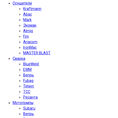
Осушители
Kraftmann
Abac
Mark
Экомак
Almig
Fini
Ariacom
IronMac
MASTER BLAST
Сварка
BlueWeld
EWM
Вепрь
Fubag
Telwin
TCC
Ресанта
Мотопомпы
Subaru
Вепрь