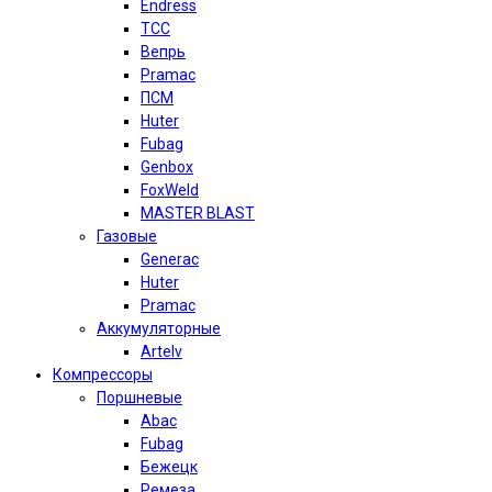
Endress
TCC
Вепрь
Pramac
ПСМ
Huter
Fubag
Genbox
FoxWeld
MASTER BLAST
Газовые
Generac
Huter
Pramac
Аккумуляторные
Artelv
Компрессоры
Поршневые
Abac
Fubag
Бежецк
Ремеза