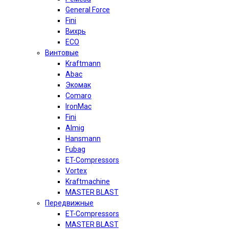
General Force
Fini
Вихрь
ECO
Винтовые
Kraftmann
Abac
Экомак
Comaro
IronMac
Fini
Almig
Hansmann
Fubag
ET-Compressors
Vortex
Kraftmachine
MASTER BLAST
Передвижные
ET-Compressors
MASTER BLAST