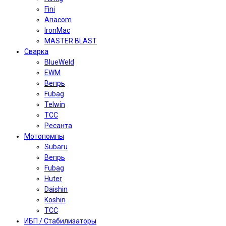
Fini
Ariacom
IronMac
MASTER BLAST
Сварка
BlueWeld
EWM
Вепрь
Fubag
Telwin
TCC
Ресанта
Мотопомпы
Subaru
Вепрь
Fubag
Huter
Daishin
Koshin
TCC
ИБП / Стабилизаторы