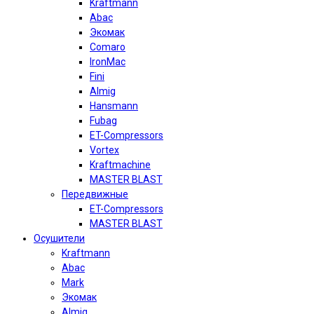
Kraftmann
Abac
Экомак
Comaro
IronMac
Fini
Almig
Hansmann
Fubag
ET-Compressors
Vortex
Kraftmachine
MASTER BLAST
Передвижные
ET-Compressors
MASTER BLAST
Осушители
Kraftmann
Abac
Mark
Экомак
Almig