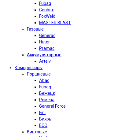
Fubag
Genbox
FoxWeld
MASTER BLAST
Газовые
Generac
Huter
Pramac
Аккумуляторные
Artelv
Компрессоры
Поршневые
Abac
Fubag
Бежецк
Ремеза
General Force
Fini
Вихрь
ECO
Винтовые