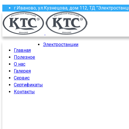
г.Иваново, ул.Кузнецова, дом 112, ТД "Электростанц
(4932) 58-13-87, 58-97-97, 58-97-96, 37-61-16
roscoma@mail.ru
Электростанции
Главная
Полезное
О нас
Галерея
Сервис
Сертификаты
Контакты